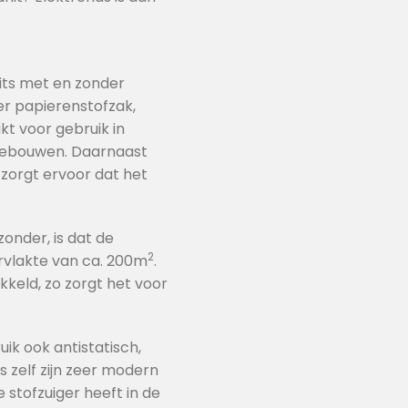
nits met en zonder
er papierenstofzak,
kt voor gebruik in
 gebouwen. Daarnaast
zorgt ervoor dat het
onder, is dat de
2
ervlakte van ca. 200m
.
keld, zo zorgt het voor
uik ook antistatisch,
s zelf zijn zeer modern
e stofzuiger heeft in de