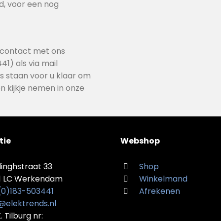
d, voor een nog
u contact met ons
41) als via mail
 staan voor u klaar om
n kijkje nemen in onze
tie
Webshop
linghstraat 33
Shop
1 LC Werkendam
Winkelmand
 (0)183-503441
Afrekenen
@elektrends.nl
K. Tilburg nr: