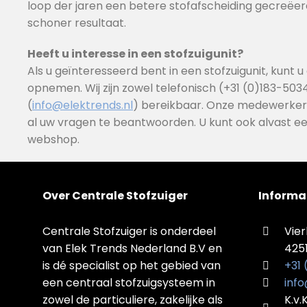
loop der jaren een betere stofafscheiding gecreëer
schoner resultaat.
Heeft u interesse in een stofzuigunit?
Als u geïnteresseerd bent in een stofzuigunit, kunt 
opnemen. Wij zijn zowel telefonisch (+31 (0)183-5034
(
info@elektrends.nl
) bereikbaar. Onze medewerkers
al uw vragen te beantwoorden. U kunt ook alvast ee
webshop.
Over Centrale Stofzuiger
Informa
Centrale Stofzuiger is onderdeel
Vier
van Elek Trends Nederland B.V en
425
is dé specialist op het gebied van
+31
een centraal stofzuigsysteem in
info
zowel de particuliere, zakelijke als
K.v.