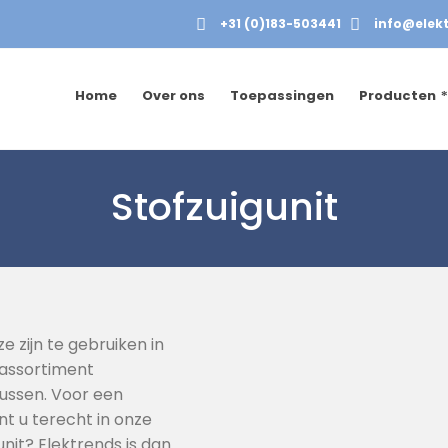
+31 (0)183-503441
info@elekt
Home
Over ons
Toepassingen
Producten
Stofzuigunit
ze zijn te gebruiken in
 assortiment
 tussen. Voor een
nt u terecht in onze
nit? Elektrends is dan