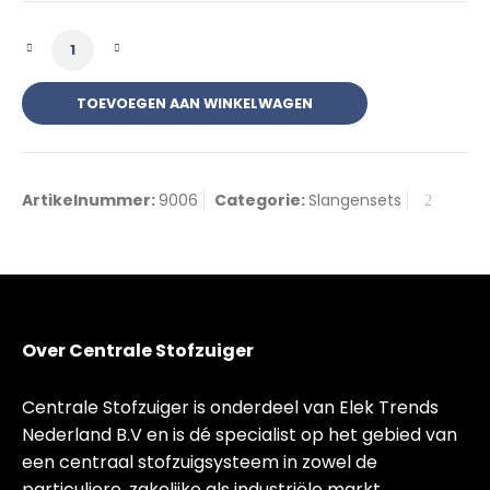
Slangenset slang met aan-uit schakelaar 6m a
TOEVOEGEN AAN WINKELWAGEN
Artikelnummer:
9006
Categorie:
Slangensets
Over Centrale Stofzuiger
Centrale Stofzuiger is onderdeel van Elek Trends
Nederland B.V en is dé specialist op het gebied van
een centraal stofzuigsysteem in zowel de
particuliere, zakelijke als industriële markt.