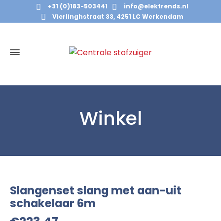
+31 (0)183-503441
info@elektrends.nl
Vierlinghstraat 33, 4251 LC Werkendam
Winkel
Slangenset slang met aan-uit
schakelaar 6m