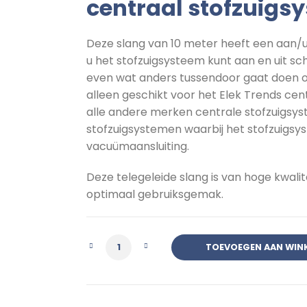
centraal stofzuigs
Deze slang van 10 meter heeft een aan/u
u het stofzuigsysteem kunt aan en uit sc
even wat anders tussendoor gaat doen of
alleen geschikt voor het Elek Trends ce
alle andere merken centrale stofzuigsy
stofzuigsystemen waarbij het stofzuigsy
vacuümaansluiting.
Deze telegeleide slang is van hoge kwalite
optimaal gebruiksgemak.
Slang met aan-uit schakelaar 10 m
TOEVOEGEN AAN WIN