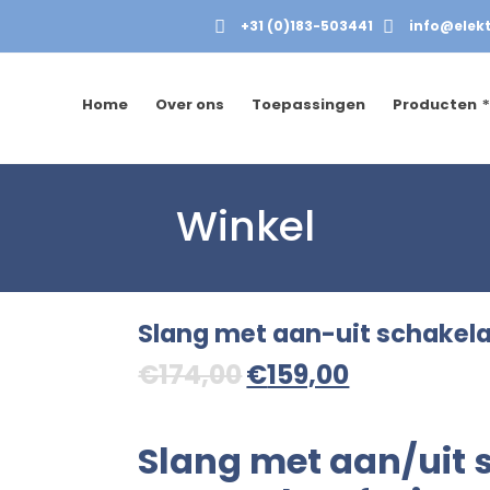
+31 (0)183-503441
info@elekt
Home
Over ons
Toepassingen
Producten
Winkel
Slang met aan-uit schakela
Oorspronkelijke
Huidige
€
174,00
€
159,00
prijs
prijs
was:
is:
Slang met aan/uit 
€174,00.
€159,00.