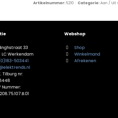
Artikelnummer:
5210
Categorie:
Aan / Uit
tie
Webshop
linghstraat 33
Shop
1 LC Werkendam
Winkelmand
 (0)183-503441
Afrekenen
@elektrends.nl
K. Tilburg nr:
28448
 Nummer:
208.75.107.B.01