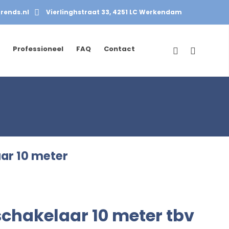
rends.nl
Vierlinghstraat 33, 4251 LC Werkendam
Professioneel
FAQ
Contact
ar 10 meter
schakelaar 10 meter tbv