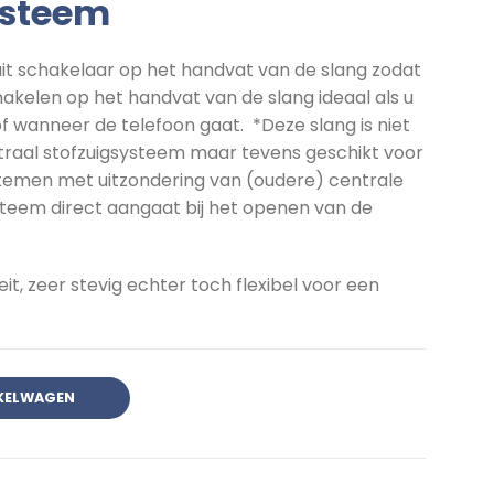
ysteem
it schakelaar op het handvat van de slang zodat
hakelen op het handvat van de slang ideaal als u
 wanneer de telefoon gaat. *Deze slang is niet
ntraal stofzuigsysteem maar tevens geschikt voor
stemen met uitzondering van (oudere) centrale
steem direct aangaat bij het openen van de
it, zeer stevig echter toch flexibel voor een
eter aantal
KELWAGEN