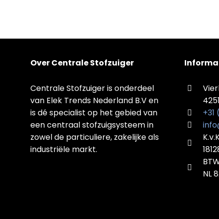
Over Centrale Stofzuiger
Informa
Centrale Stofzuiger is onderdeel
Vier
van Elek Trends Nederland B.V en
425
is dé specialist op het gebied van
+31
een centraal stofzuigsysteem in
info
zowel de particuliere, zakelijke als
K.v.
industriële markt.
181
BTW
NL 8