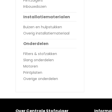
Plintzuigers
Inbouwdozen
Installatiematerialen
Buizen en hulpstukken
Overig installatiemateriaal
Onderdelen
Filters & stofzakken
Slang onderdelen
Motoren
Printplaten
Overige onderdelen
Over Centrale Stofzuiger
Informa