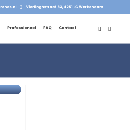
rends.nl
Vierlinghstraat 33, 4251 LC Werkendam
Professioneel
FAQ
Contact