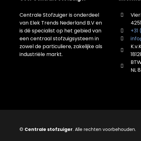
Centrale Stofzuiger is onderdeel
Vier
van Elek Trends Nederland B.V en
425
is dé specialist op het gebied van
+31
een centraal stofzuigsysteem in
info
zowel de particuliere, zakelijke als
K.v.
industriële markt.
181
BTW
NL 8
©
Centrale stofzuiger
. Alle rechten voorbehouden.