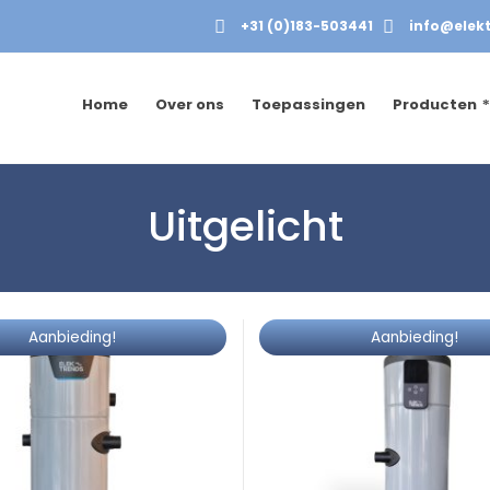
+31 (0)183-503441
info@elekt
Home
Over ons
Toepassingen
Producten
Uitgelicht
Aanbieding!
Aanbieding!