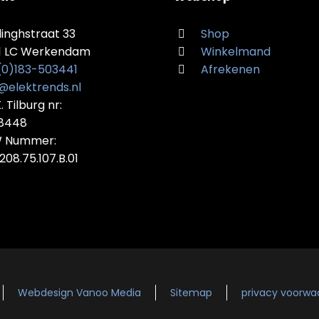
linghstraat 33
Shop
1 LC Werkendam
Winkelmand
 (0)183-503441
Afrekenen
@elektrends.nl
K. Tilburg nr:
28448
 Nummer:
208.75.107.B.01
Webdesign Vanoo Media
Sitemap
privacy voorwa