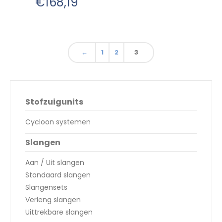
€
168,19
←
1
2
3
Stofzuigunits
Cycloon systemen
Slangen
Aan / Uit slangen
Standaard slangen
Slangensets
Verleng slangen
Uittrekbare slangen