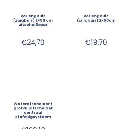
Verlengbuis
Verlengbuis
(zuigbuis) 2×50 cm
(zuigbuis) 2x50cm
uitschuifbaar
€
24,70
€
19,70
Waterafscheider /
grofvuilafscheider
centraal
stofzuigsysteem