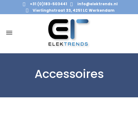
+31 (0)183-503441
info@elektrends.nl
Vierlinghstraat 33, 4251 LC Werkendam
Accessoires