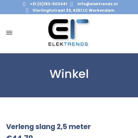
+31 (0)183-503441
info@elektrends.nl
Vierlinghstraat 33, 4251 LC Werkendam
Winkel
Verleng slang 2,5 meter