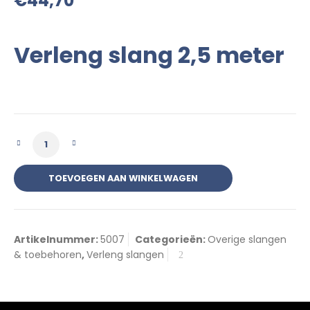
€
44,70
Verleng slang 2,5 meter
Verleng slang 2,5 meter aantal
TOEVOEGEN AAN WINKELWAGEN
Artikelnummer:
5007
Categorieën:
Overige slangen
& toebehoren
,
Verleng slangen