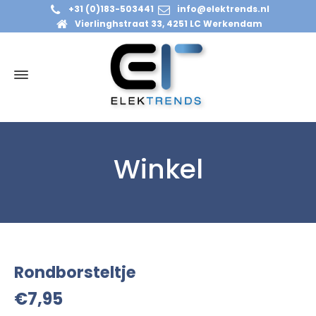
+31 (0)183-503441
info@elektrends.nl
Vierlinghstraat 33, 4251 LC Werkendam
Winkel
Rondborsteltje
€
7,95