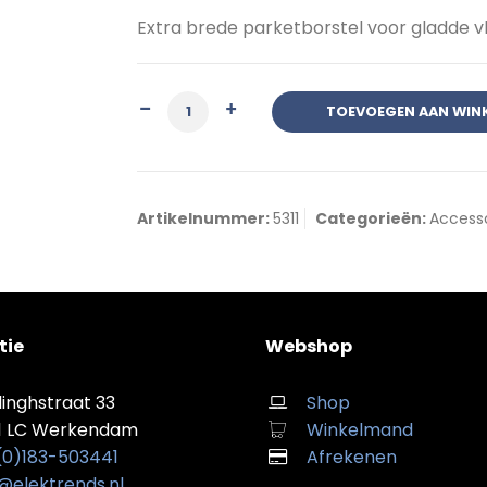
Extra brede parketborstel voor gladde vl
Parketborstel extra breed aantal
TOEVOEGEN AAN WIN
Artikelnummer:
5311
Categorieën:
Access
tie
Webshop
linghstraat 33
Shop
1 LC Werkendam
Winkelmand
 (0)183-503441
Afrekenen
@elektrends.nl