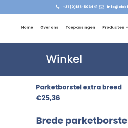
+31 (0)183-503441
info@elekt
Home
Over ons
Toepassingen
Producten
Winkel
Parketborstel extra breed
€
25,36
Brede parketborst