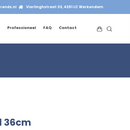
rends.nl
Vierlinghstraat 33, 4251 LC Werkendam
Professioneel
FAQ
Contact
el 36cm