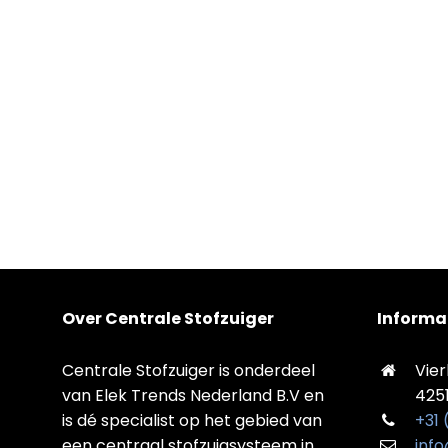
Over Centrale Stofzuiger
Informa
Centrale Stofzuiger is onderdeel
Vier
van Elek Trends Nederland B.V en
425
is dé specialist op het gebied van
+31
een centraal stofzuigsysteem in
info